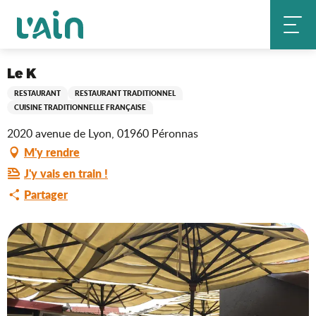
Aller
Le K
Accueil
au
contenu
principal
Saveurs de l'Ain
Le K
RESTAURANT
RESTAURANT TRADITIONNEL
CUISINE TRADITIONNELLE FRANÇAISE
2020 avenue de Lyon, 01960 Péronnas
M'y rendre
J'y vais en train !
Partager