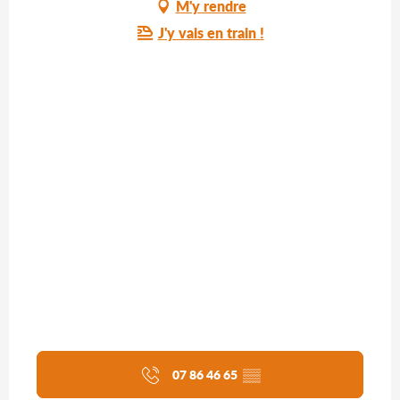
M'y rendre
J'y vais en train !
07 86 46 65
▒▒