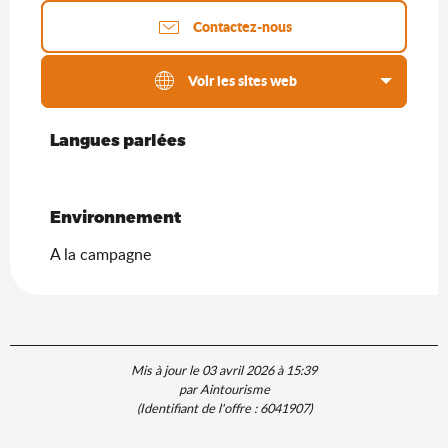
Contactez-nous
Voir les sites web
Langues parlées
Langues parlées
Environnement
Environnement
A la campagne
Mis à jour le 03 avril 2026 à 15:39
par Aintourisme
(Identifiant de l'offre :
6041907
)