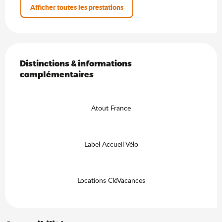
Afficher toutes les prestations
Offres de prestations
Distinctions & informations complémentaires
Distinctions & informations
complémentaires
Atout France
Label Accueil Vélo
Locations CléVacances