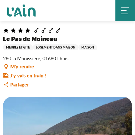
Aller
Le Pas de Moineau
Accueil
au
contenu
principal
Ain Tourisme Durable
Le Pas de Moineau
MEUBLÉ ET GÎTE
LOGEMENT DANS MAISON
MAISON
280 la Manissière, 01680 Lhuis
M'y rendre
J'y vais en train !
Partager