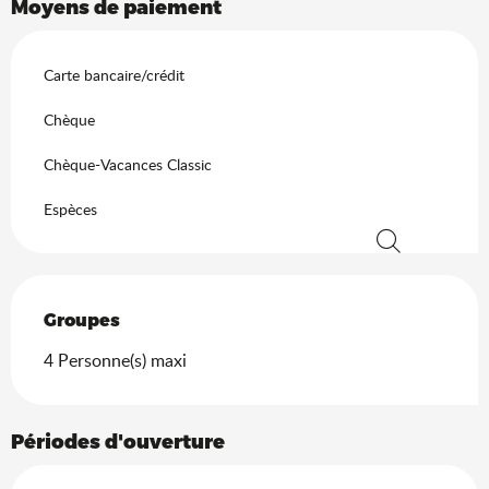
2026
Moyens de paiement
Du
20 décembre 2026
au
3 janvier 2027
Carte bancaire/crédit
Chèque
Chèque-Vacances Classic
Espèces
Recherche
Groupes
Groupes
4 Personne(s) maxi
Périodes d'ouverture