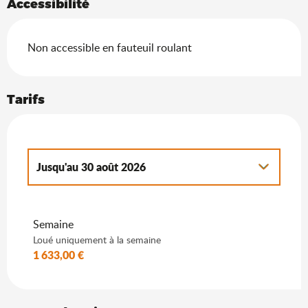
Accessibilité
Non accessible en fauteuil roulant
Tarifs
Jusqu'au
30 août 2026
Du
1 janvier 2026
au
4 avril 2026
Semaine
Du
5 avril 2026
au
27 juin 2026
Loué uniquement à la semaine
1 633,00 €
Du
31 août 2026
au
31 octobre 2026
Du
1 novembre 2026
au
19 décembre