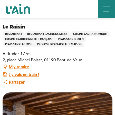
Aller
Le Raisin
Accueil
au
contenu
principal
Saveurs de l'Ain
Le Raisin
RESTAURANT
RESTAURANT GASTRONOMIQUE
CUISINE GASTRONOMIQUE
CUISINE TRADITIONNELLE FRANÇAISE
PLATS SANS GLUTEN
PLATS SANS LACTOSE
PROPOSE DES PLATS FAITS MAISON
Altitude : 177m
2, place Michel Poisat, 01190 Pont-de-Vaux
M'y rendre
J'y vais en train !
Partager