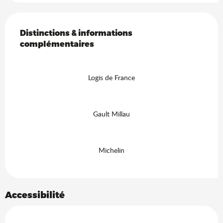
Offres de prestations
Distinctions & informations complémentaires
Distinctions & informations
complémentaires
Logis de France
Gault Millau
Michelin
Accessibilité