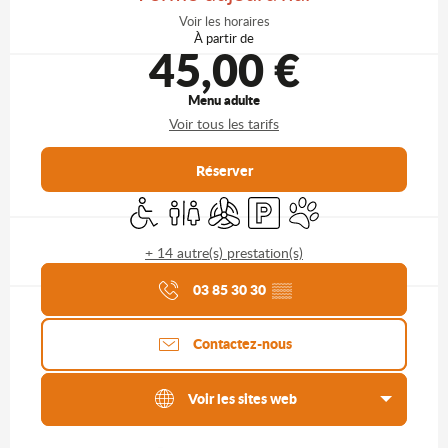
Voir les horaires
À partir de
45,00 €
Menu adulte
Voir tous les tarifs
Réserver
Accès handicapés
Toilettes
Air conditionné
Parking
Animaux acceptés
+ 14 autre(s) prestation(s)
Agenda du moment
03 85 30 30
▒▒
Contactez-nous
Voir les sites web