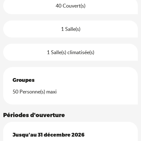
40 Couvert(s)
1 Salle(s)
1 Salle(s) climatisée(s)
Groupes
Groupes
50 Personne(s) maxi
Périodes d'ouverture
Du
Jusqu'au
4 février 2026
31 décembre 2026
au
31 décembre 2026