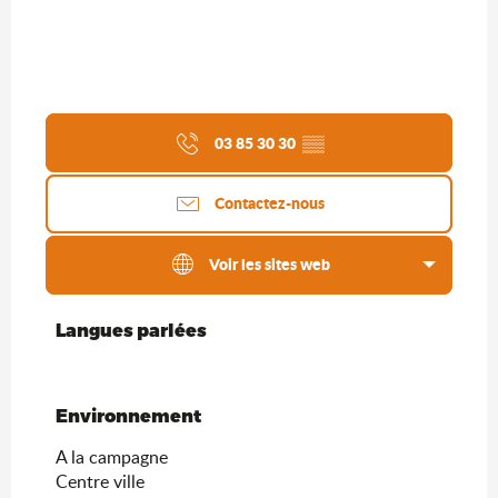
03 85 30 30
▒▒
Contactez-nous
Voir les sites web
Langues parlées
Langues parlées
Environnement
Environnement
A la campagne
Centre ville