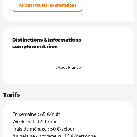
Afficher toutes les prestations
Offres de prestations
Distinctions & informations complémentaires
Distinctions & informations
complémentaires
Atout France
Tarifs
En semaine : 65 €/nuit
Week-end : 85 €/nuit
Frais de ménage : 50 €/séjour
Au delà de 4 voyageurs, 15 €/personne