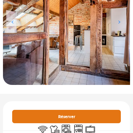
Ouverture et coordonnées
Réserver
WiFi
Draps et linge
Lave linge
Lave vaisselle
Télévision