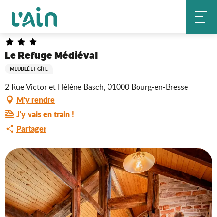
Aller
Le Refuge Médiéval
Accueil
au
contenu
principal
Le Refuge Médiéval
MEUBLÉ ET GÎTE
2 Rue Victor et Hélène Basch, 01000 Bourg-en-Bresse
M'y rendre
J'y vais en train !
Partager