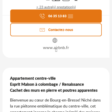
+ 23 autre(s) prestation(s)
Agenda du moment
06 35 13 83
▒▒
Contactez-nous
www.airbnb.fr
Description
Appartement centre-ville 

Esprit Maison à colombage / Renaissance 

Cachet des murs en pierre et poutres apparentes
Bienvenue au cœur de Bourg-en-Bresse! Niché dans 
la rue piétonne emblématique du centre-ville, cet 