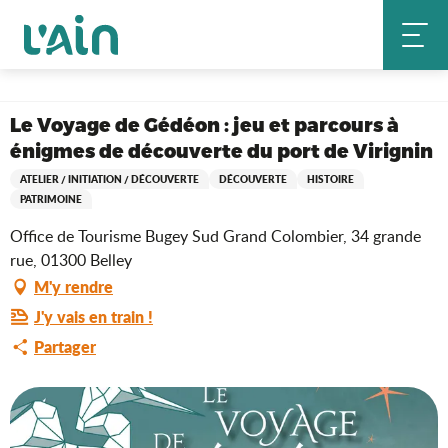
Aller
Accueil
au
Le Voyage de Gédéon : jeu et parcours à énigmes de découverte du
contenu
port de Virignin
principal
Le Voyage de Gédéon : jeu et parcours à
énigmes de découverte du port de Virignin
ATELIER / INITIATION / DÉCOUVERTE
DÉCOUVERTE
HISTOIRE
PATRIMOINE
Office de Tourisme Bugey Sud Grand Colombier, 34 grande
rue, 01300 Belley
M'y rendre
J'y vais en train !
Partager