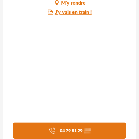
M'y rendre
J'y vais en train !
04 79 81 29
▒▒