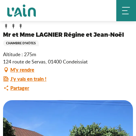
Aller
Mr et Mme LAGNIER Régine et Jean-Noël
Accueil
au
contenu
principal
Mr et Mme LAGNIER Régine et Jean-Noël
CHAMBRE D'HÔTES
Altitude : 275m
124 route de Servas, 01400 Condeissiat
M'y rendre
J'y vais en train !
Partager