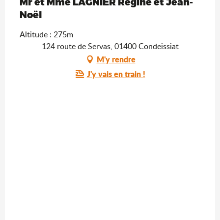
Mr et Mme LAGNIER Régine et Jean-
Noël
Altitude : 275m
124 route de Servas, 01400 Condeissiat
M'y rendre
J'y vais en train !