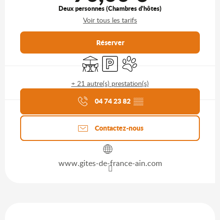
Deux personnes (Chambres d'hôtes)
Voir tous les tarifs
Réserver
Terrasse
Parking
Animaux acceptés
+ 21 autre(s) prestation(s)
Agenda du moment
04 74 23 82
▒▒
Contactez-nous
www.gites-de-france-ain.com
Description