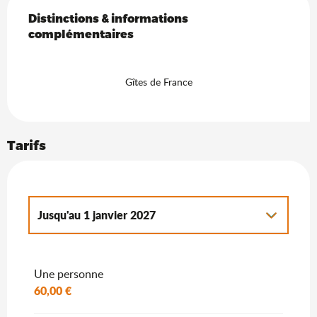
Distinctions & informations complémentaires
Distinctions & informations
complémentaires
Gîtes de France
Tarifs
Jusqu'au
1 janvier 2027
Du
2 janvier 2027
au
7 janvier 2028
Une personne
60,00 €