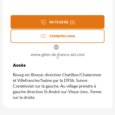
04 74 23 82
▒▒
Contactez-nous
www.gites-de-france-ain.com
Accès
Accès
Bourg-en-Bresse: direction Chatillon/Chalaronne
et Villefranche/Saône par la D936. Suivre
Condeissiat sur la gauche. Au village prendre à
gauche direction St André-sur-Vieux-Jonc. Ferme
sur la droite.