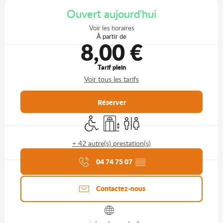
Ouvert aujourd'hui
Voir les horaires
À partir de
8,00 €
Tarif plein
Voir tous les tarifs
Réserver
Accès handicapés
Ascenseur
Toilettes
+ 42 autre(s) prestation(s)
Agenda du moment
04 74 75 07
▒▒
Contactez-nous