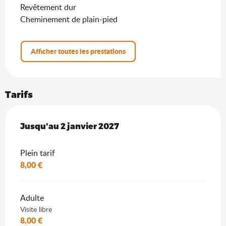
Revêtement dur
Cheminement de plain-pied
Afficher toutes les prestations
Tarifs
Du
Jusqu'au
7 février 2026
2 janvier 2027
au
2 janvier 2027
Plein tarif
8,00 €
Adulte
Visite libre
8,00 €