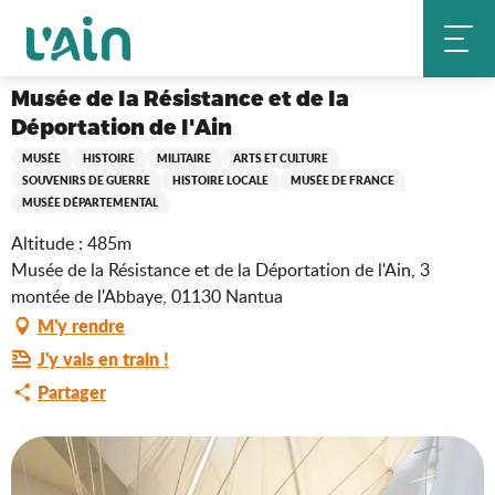
Aller
Musée de la Résistance et de la Déportation de l'Ain
Accueil
au
contenu
principal
Musée de la Résistance et de la
Déportation de l'Ain
MUSÉE
HISTOIRE
MILITAIRE
ARTS ET CULTURE
SOUVENIRS DE GUERRE
HISTOIRE LOCALE
MUSÉE DE FRANCE
MUSÉE DÉPARTEMENTAL
Altitude : 485m
Musée de la Résistance et de la Déportation de l'Ain, 3
montée de l'Abbaye, 01130 Nantua
M'y rendre
J'y vais en train !
Partager