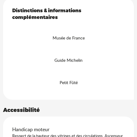
Offres de prestations
Distinctions & informations complémentaires
Distinctions & informations
complémentaires
Musée de France
Guide Michelin
Petit Fûté
Accessibilité
Handicap moteur
Respect de la hauteur des vitrines et des circulations. Ascenseur.