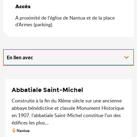
Accès
Accès
A proximité de l'église de Nantua et de la place
d'Armes (parking).
En lien avec
Est proposé par l'offre "tout compris"...
Abbatiale Saint-Michel
Construite à la fin du XIème siècle sur une ancienne
abbaye bénédictine et classée Monument Historique
en 1907, l'abbatiale Saint-Michel constitue l’un des
édifices les plus...
Nantua