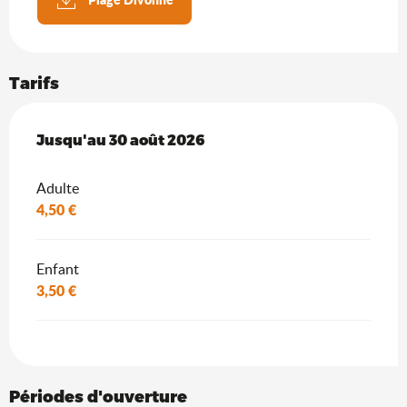
Tarifs
Du
Jusqu'au
20 juin 2026
30 août 2026
au
30 août 2026
Adulte
4,50 €
Enfant
3,50 €
Périodes d'ouverture