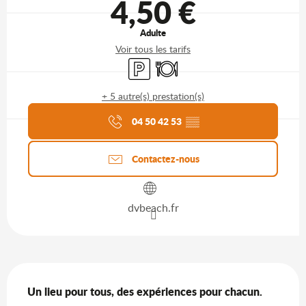
4,50 €
Adulte
Voir tous les tarifs
Parking
Restaurant
+ 5 autre(s) prestation(s)
Agenda du moment
04 50 42 53
▒▒
Contactez-nous
dvbeach.fr
Description
Un lieu pour tous, des expériences pour chacun.