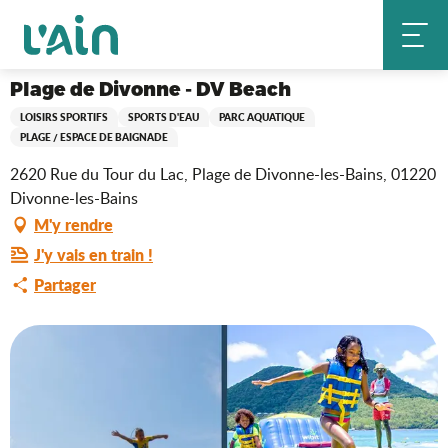
Aller
Plage de Divonne - DV Beach
Accueil
au
contenu
principal
Plage de Divonne - DV Beach
LOISIRS SPORTIFS
SPORTS D'EAU
PARC AQUATIQUE
PLAGE / ESPACE DE BAIGNADE
2620 Rue du Tour du Lac, Plage de Divonne-les-Bains, 01220
Divonne-les-Bains
M'y rendre
J'y vais en train !
Partager