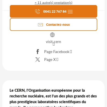
+ 11 autre(s) prestation(s)
Agenda du moment
0041 22 767 84
▒▒
Contactez-nous
visit.cern
Page Facebook
Page X
Description
Le CERN, l’Organisation européenne pour la 
recherche nucléaire, est l’un des plus grands et des 
plus prestigieux laboratoires scientifiques du 