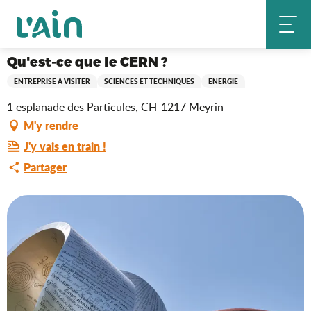
Aller
Qu'est-ce que le CERN ?
Accueil
au
contenu
principal
Qu'est-ce que le CERN ?
ENTREPRISE À VISITER
SCIENCES ET TECHNIQUES
ENERGIE
1 esplanade des Particules, CH-1217 Meyrin
M'y rendre
J'y vais en train !
Partager