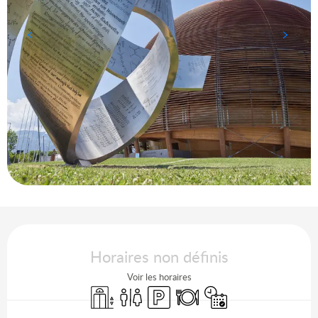
Ouverture et coordonnées
Horaires non définis
Voir les horaires
Ascenseur
Toilettes
Parking
Restaurant
Uniquement sur réserv