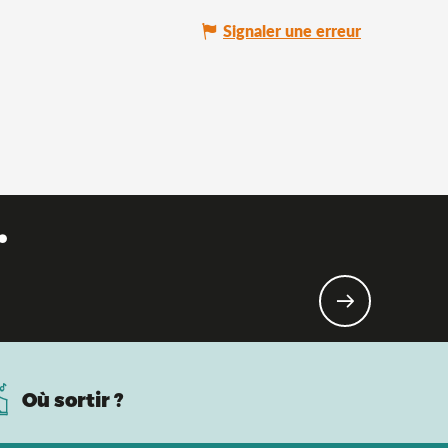
Signaler une erreur
.
Où sortir ?