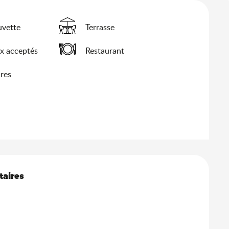
uvette
Terrasse
x acceptés
Restaurant
res
s
taires
taires