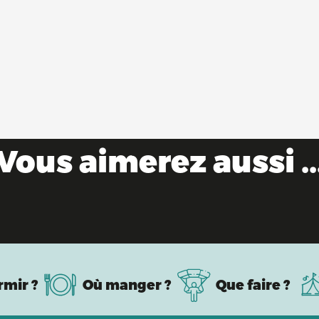
Vous aimerez aussi ..
Cet été, échappez-vous dans l’Ain !
rmir ?
Où manger ?
Que faire ?