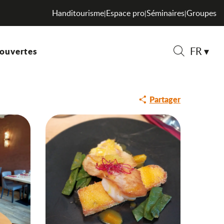
Handitourisme
Espace pro
Séminaires
Groupes
|
|
|
FR
ouvertes
Saveurs de l
Recherche
Partager