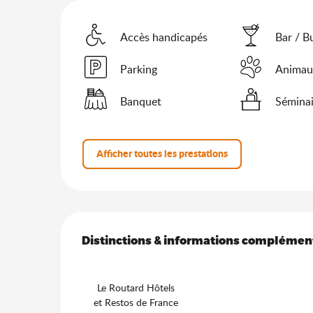
Accès handicapés
Bar / B
Parking
Animau
Banquet
Séminai
Afficher toutes les prestations
Offres de prestation
Distinctions & informations complémen
Distinctions & informations complémen
Le Routard Hôtels
et Restos de France