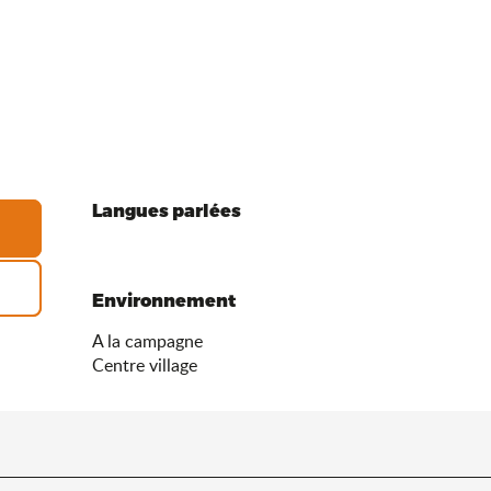
Langues parlées
Langues parlées
Environnement
Environnement
A la campagne
Centre village