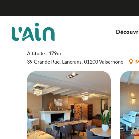
Aller
Restaurant Le Sorgia
Accueil
au
contenu
principal
Restaurant Le Sorgia
Découvr
RESTAURANT
RESTAURANT TRADITIONNEL
CUISINE TRADITION
Altitude : 479m
M
39 Grande Rue, Lancrans, 01200 Valserhône