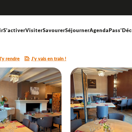
ir
S'activer
Visiter
Savourer
Séjourner
Agenda
Pass'Déc
NELLE FRANÇAISE
'y rendre
J'y vais en train !