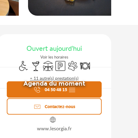
Ouverture et coordonnées
Ouvert aujourd'hui
Voir les horaires
Accès handicapés
Bar / Buvette
Terrasse
Parking
Animaux acceptés
Restaurant
+ 11 autre(s) prestation(s)
Agenda du moment
04 50 48 15
▒▒
Contactez-nous
www.lesorgia.fr