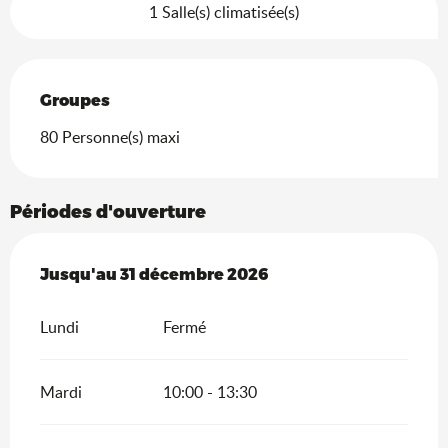
1 Salle(s) climatisée(s)
Groupes
Groupes
80 Personne(s) maxi
Périodes d'ouverture
Du
Jusqu'au
5 mars 2026
31 décembre 2026
au
31 décembre 2026
Lundi
Fermé
Mardi
10:00 - 13:30