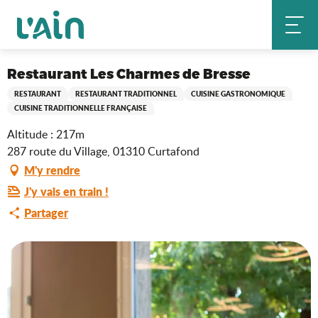
Aller
Restaurant Les Charmes de Bresse
Accueil
au
contenu
principal
Saveurs de l'Ain
Restaurant Les Charmes de Bresse
RESTAURANT
RESTAURANT TRADITIONNEL
CUISINE GASTRONOMIQUE
CUISINE TRADITIONNELLE FRANÇAISE
Altitude : 217m
287 route du Village, 01310 Curtafond
M'y rendre
J'y vais en train !
Partager