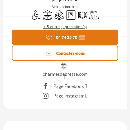
Voir les horaires
Accès handicapés
Terrasse
Air conditionné
Parking
Restaurant
Banquet
+ 5 autre(s) prestation(s)
Agenda du moment
04 74 25 70
▒▒
Contactez-nous
charmesdebresse.com
Page Facebook
Page Instagram
Description