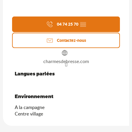
04 74 25 70
▒▒
Contactez-nous
charmesdebresse.com
Langues parlées
Langues parlées
Environnement
Environnement
A la campagne
Centre village