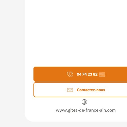
04 74 23 82
▒▒
Contactez-nous
www.gites-de-france-ain.com