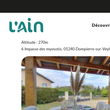
Aller
Souvenir des Myosotis
Accueil
au
contenu
principal
Souvenir des Myosotis
Découvr
MEUBLÉ ET GÎTE
Altitude : 270m
6 Impasse des myosotis, 01240 Dompierre-sur-Veyl