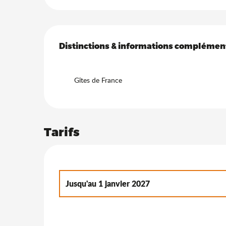
Offres de prestation
Distinctions & informations complémen
Distinctions & informations complémen
Gîtes de France
Tarifs
Jusqu'au
1 janvier 2027
Du
2 janvier 2027
au
7 janvier 2028