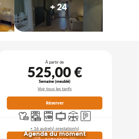
+ 24
Ouverture et coordonnées
À partir de
525,00 €
Semaine (meublé)
Voir tous les tarifs
Réserver
Draps et linge
Lave linge
Lave vaisselle
Télévision
Terrasse
Parking
+ 16 autre(s) prestation(s)
Agenda du moment