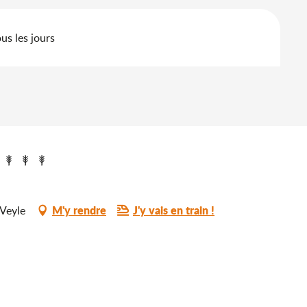
us les jours
M'y rendre
J'y vais en train !
Veyle