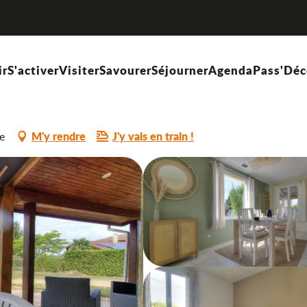
ir
S'activer
Visiter
Savourer
Séjourner
Agenda
Pass'Déc
M'y rendre
J'y vais en train !
e