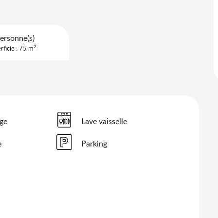
ersonne(s)
2
rficie : 75 m
nge
Lave vaisselle
e
Parking