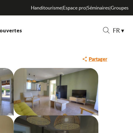
Handitourisme
Espace pro
Séminaires
Groupes
|
|
|
FR
ouvertes
Recherche
Partager