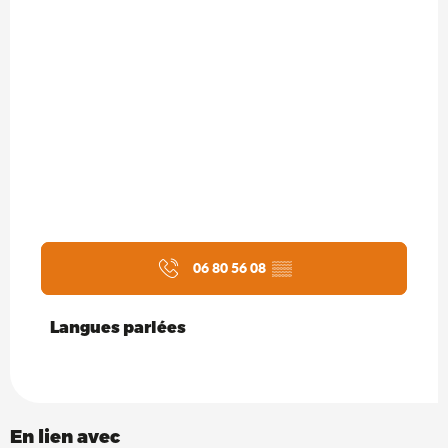
06 80 56 08
▒▒
Langues parlées
Langues parlées
En lien avec