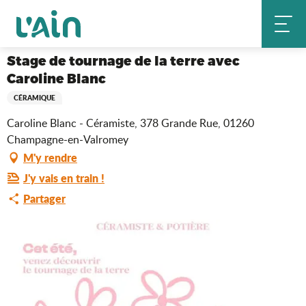
Aller
Stage de tournage de la terre avec Caroline Blanc
Accueil
au
contenu
principal
Stage de tournage de la terre avec
Caroline Blanc
CÉRAMIQUE
Caroline Blanc - Céramiste, 378 Grande Rue, 01260
Champagne-en-Valromey
M'y rendre
J'y vais en train !
Partager