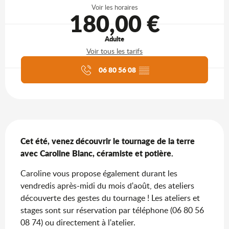
Voir les horaires
180,00 €
Adulte
Voir tous les tarifs
Agenda du moment
06 80 56 08
▒▒
Description
Cet été, venez découvrir le tournage de la terre 
avec Caroline Blanc, céramiste et potière.
Caroline vous propose également durant les 
vendredis après-midi du mois d'août, des ateliers 
découverte des gestes du tournage ! Les ateliers et 
stages sont sur réservation par téléphone (06 80 56 
08 74) ou directement à l'atelier.