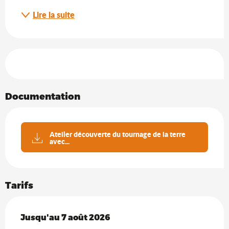
Lire la suite
Offres de prestations
Documentation
Atelier découverte du tournage de la terre
avec...
Tarifs
Du
Jusqu'au
5 août 2026
7 août 2026
au
7 août 2026