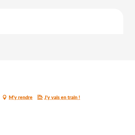
M'y rendre
J'y vais en train !