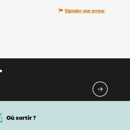
Signaler une erreur
.
e !
Où sortir ?