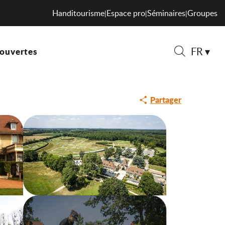
Handitourisme
Espace pro
Séminaires
Groupes
|
|
|
FR
ouvertes
Recherche
Partager