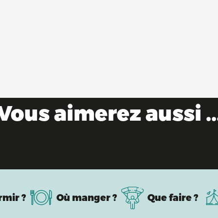
Vous aimerez aussi ..
capades au printemps, grand air et pure natur
rmir ?
Où manger ?
Que faire ?