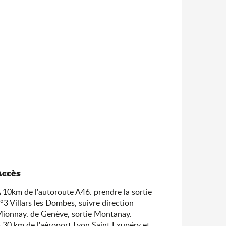
Accès
Accès
 10km de l'autoroute A46. prendre la sortie
°3 Villars les Dombes, suivre direction
ionnay. de Genève, sortie Montanay.
 30 km de l'aéroport Lyon Saint Exupéry et