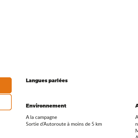
Langues parlées
Langues parlées
Environnement
Environnement
A la campagne
A
Sortie d’Autoroute à moins de 5 km
n
M
A