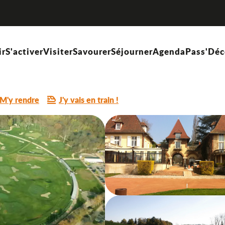
ir
S'activer
Visiter
Savourer
Séjourner
Agenda
Pass'Déc
M'y rendre
J'y vais en train !