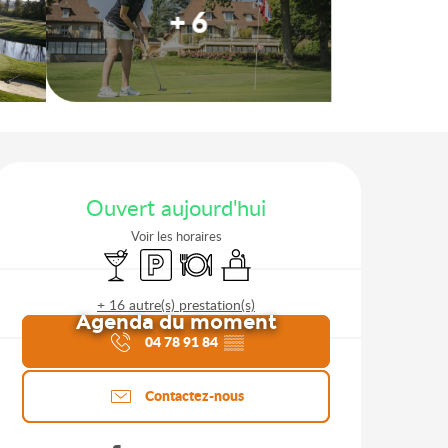
+ 6
Ouverture et coordonnées
Ouvert aujourd'hui
Voir les horaires
Bar / Buvette
Parking
Restaurant
Séminaires
+ 16 autre(s) prestation(s)
Agenda du moment
04 78 91 84
▒▒
Contactez-nous