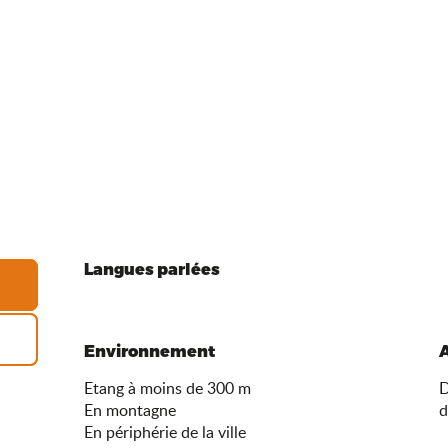
Langues parlées
Langues parlées
Environnement
Environnement
Etang à moins de 300 m
D
En montagne
d
En périphérie de la ville