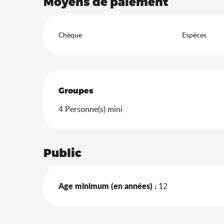
Moyens de paiement
Chèque
Espèces
Groupes
Groupes
4 Personne(s) mini
Public
Age minimum (en années) :
12