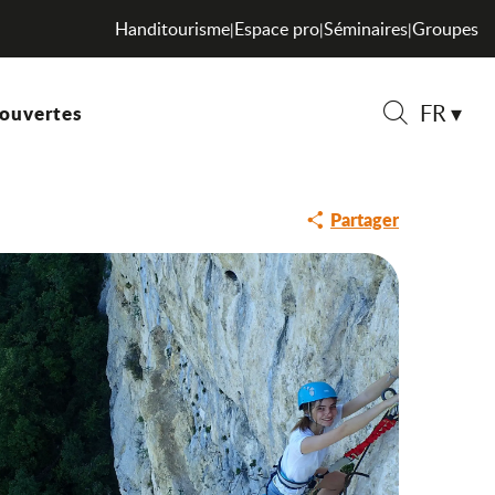
Handitourisme
Espace pro
Séminaires
Groupes
|
|
|
FR
ouvertes
Recherche
Partager