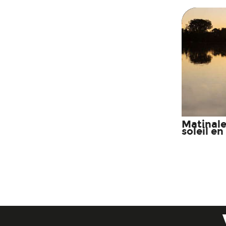
Matinale
soleil e