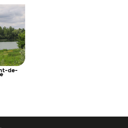
nt-de-
e
.