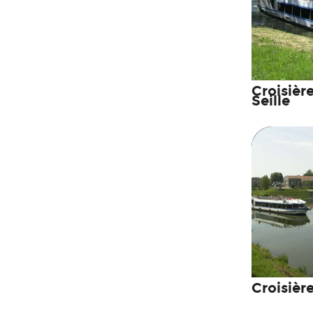
Croisièr
Seille
Croisièr