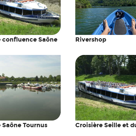
e confluence Saône
Rivershop
e Saône Tournus
Croisière Seille et 