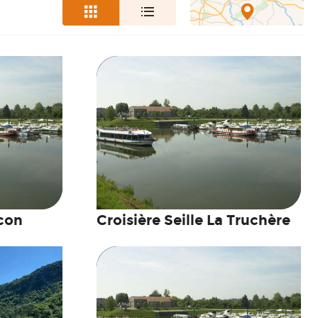
con
Croisière Seille La Truchère