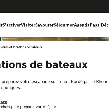
ir
S'activer
Visiter
Savourer
Séjourner
Agenda
Pass'Déc
sières et locations de bateaux
ations de bateaux
: préparez votre escapade sur l’eau ! Bordé par le Rhône e
 nautiques.
tats
 choix pour préparer votre séjour