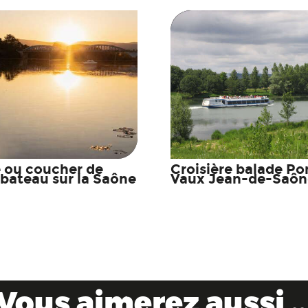
 ou coucher de
Croisière balade Po
n bateau sur la Saône
Vaux Jean-de-Saôn
Vous aimerez aussi ..