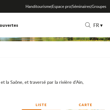
Handitourisme
Espace pro
Séminaires
Groupes
|
|
|
FR
ouvertes
Recherche
t la Saône, et traversé par la rivière d’Ain,
LISTE
CARTE