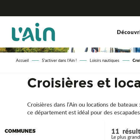
Aller
au
contenu
principal
Découvr
Croi
Accueil
S’activer dans l’Ain !
Loisirs nautiques
Croisières et loc
Croisières dans l’Ain ou locations de bateaux 
ce département est idéal pour des escapades
11
résul
COMMUNES
Le plus grand