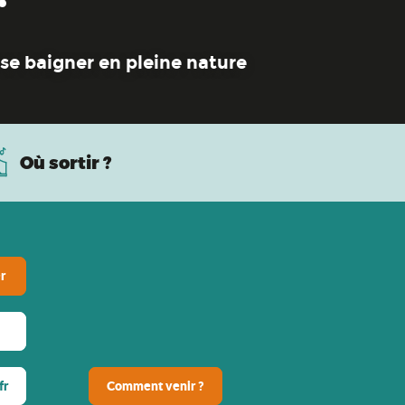
 se baigner en pleine nature
Où sortir ?
r
fr
Comment venir ?