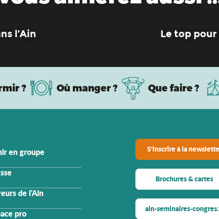
ns l’Ain
Le top pour
rmir ?
Où manger ?
Que faire ?
S'inscrire à la newslette
ir en groupe
sse
Brochures & cartes
eurs de l'Ain
ain-seminaires-congres.
ace pro