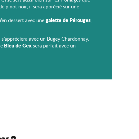
 de pinot noir, il sera apprécié sur une
galette de Pérouges
 qu’en dessert avec une
,
é
s’appréciera avec un Bugey Chardonnay,
Bleu de Gex
le
sera parfait avec un