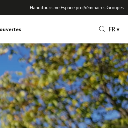
Handitourisme
Espace pro
Séminaires
Groupes
|
|
|
FR
ouvertes
Recherche