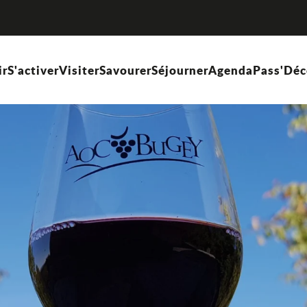
ir
S'activer
Visiter
Savourer
Séjourner
Agenda
Pass'Déc