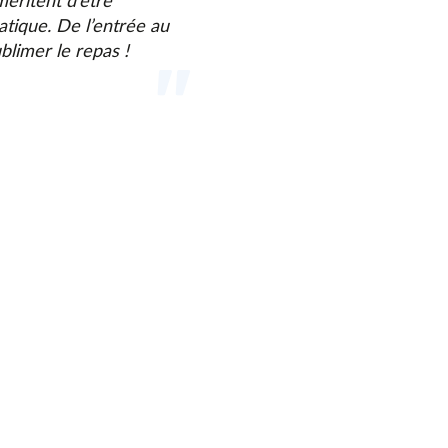
méritent d’être
tique. De l’entrée au
blimer le repas !