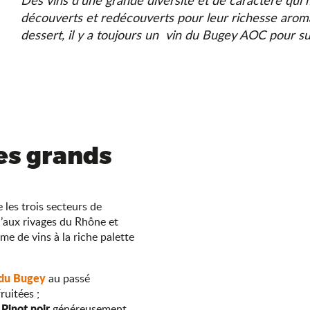
Des vins d’une grande diversité et de caractère qui 
découverts et redécouverts pour leur richesse aroma
dessert, il y a toujours un vin du Bugey AOC pour su
des grands
 les trois secteurs de
u’aux rivages du Rhône et
e de vins à la riche palette
 du Bugey
au passé
ruitées ;
Pinot noir
e
généreusement