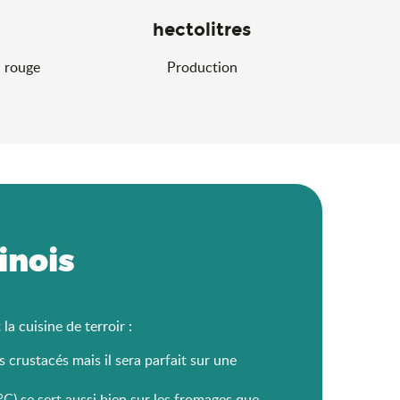
hectolitres
u rouge
Production
inois
la cuisine de terroir :
s crustacés mais il sera parfait sur une
C) se sert aussi bien sur les fromages que