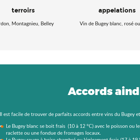
terroirs
appelations
don, Montagnieu, Belley
Vin de Bugey blanc, rosé o
Accords aind
Il est facile de trouver de parfaits accords entre vins du Bugey et 
Le Bugey blanc se boit frais (10 à 12 °C) avec le poisson ou le
raclette ou une fondue de fromages locaux.
Le Bugey rouge à boire chambré ou légèrement frais (17 à 19 °