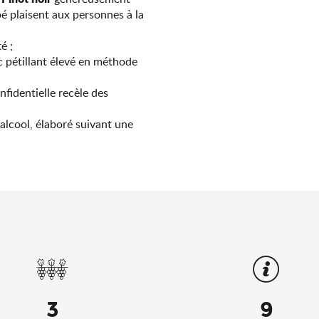
é plaisent aux personnes à la
é ;
nc pétillant élevé en méthode
fidentielle recèle des
’alcool, élaboré suivant une
3
9