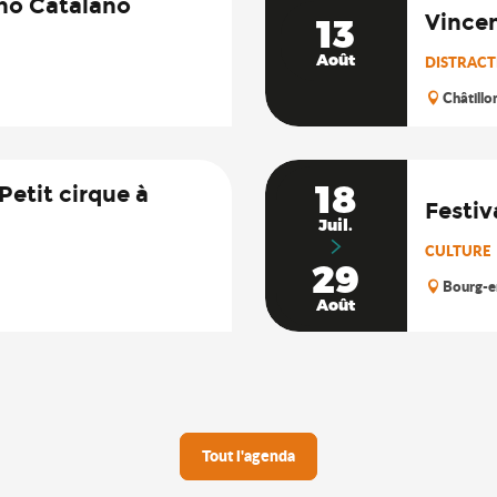
uno Catalano
Vince
13
Août
DISTRACTI
Châtillo
18
Petit cirque à
Festiv
Juil.
CULTURE
29
Bourg-e
Août
Tout l'agenda