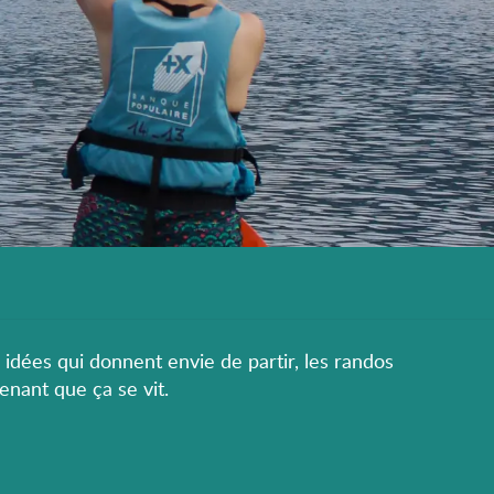
s idées qui donnent envie de partir, les randos
enant que ça se vit.