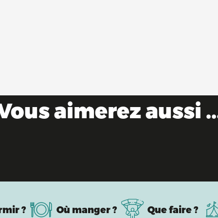
Vous aimerez aussi ..
Festivals de musique incontournables
rmir ?
Où manger ?
Que faire ?