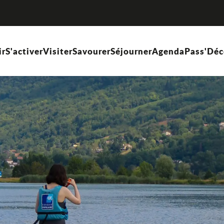
ir
S'activer
Visiter
Savourer
Séjourner
Agenda
Pass'Déc