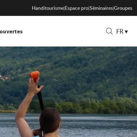
Handitourisme
Espace pro
Séminaires
Groupes
|
|
|
FR
ouvertes
Recherche