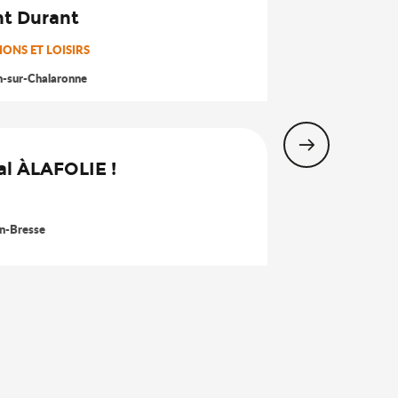
nt Durant
26
ONS ET LOISIRS
Août
n-sur-Chalaronne
al ÀLAFOLIE !
8
n-Bresse
Août