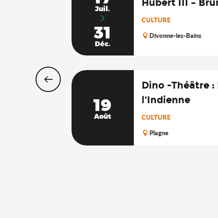
Hubert III – Br
Juil.
CULTURE
31
Divonne-les-Bains
Déc.
Dino -Théâtre : 
l'Indienne
19
Août
CULTURE
Plagne