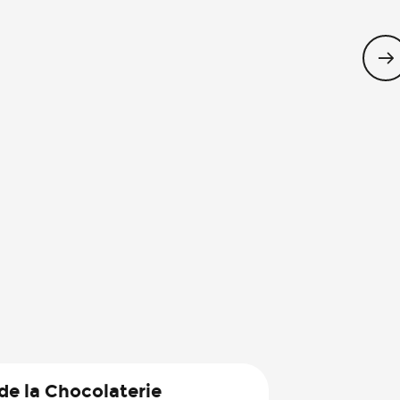
terrasse à l’ombre !
Où
 de la Chocolaterie