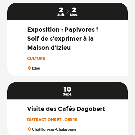
2
2
Juil.
Nov.
Exposition : Papivores !
Soif de s'exprimer à la
Maison d'Izieu
CULTURE
Izieu
10
Sept.
Visite des Cafés Dagobert
DISTRACTIONS ET LOISIRS
Châtillon-sur-Chalaronne