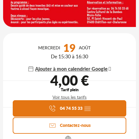
Ouverture et coordonnées
19
MERCREDI
AOÛT
De 15:30 à 16:30
Ajouter à mon calendrier Google
4,00 €
Tarif plein
Voir tous les tarifs
Agenda du moment
04 74 55 33
▒▒
Contactez-nous