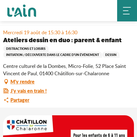
Aller
Accueil
Séjourner
Où sortir ?
au
Ateliers dessin en duo : parent & enfant
Agenda & nouveautés
contenu
principal
Mercredi 19 août de 15:30 à 16:30
Ateliers dessin en duo : parent & enfant
DISTRACTIONS ET LOISIRS
INITIATION / DÉCOUVERTE DANS LE CADRE D'UN ÉVÉNEMENT
DESSIN
Centre culturel de la Dombes, Micro-Folie, 52 Place Saint
Vincent de Paul, 01400 Châtillon-sur-Chalaronne
M'y rendre
J'y vais en train !
Partager