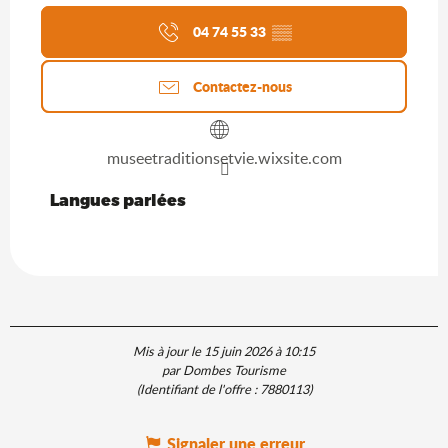
04 74 55 33
▒▒
Contactez-nous
museetraditionsetvie.wixsite.com
Langues parlées
Langues parlées
Mis à jour le 15 juin 2026 à 10:15
par Dombes Tourisme
(Identifiant de l'offre :
7880113
)
Signaler une erreur