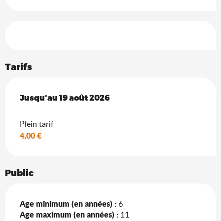
Offres de prestations
Tarifs
Du
Jusqu'au
29 juillet 2026
19 août 2026
au
19 août 2026
Plein tarif
4,00 €
Public
Age minimum (en années) :
6
Age maximum (en années) :
11