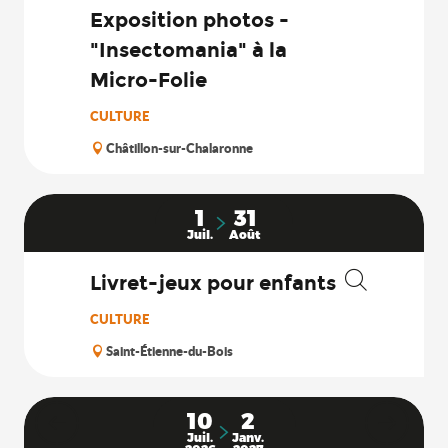
Exposition photos -
"Insectomania" à la
Micro-Folie
CULTURE
Châtillon-sur-Chalaronne
1
31
Juil.
Août
Livret-jeux pour enfants
Recherche
CULTURE
Saint-Étienne-du-Bois
10
2
Juil.
Janv.