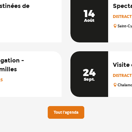
stinées de
Specta
14
DISTRACTI
Août
Saint-C
igation -
Visite
milles
24
DISTRACTI
Sept.
RS
Chalam
Tout l'agenda