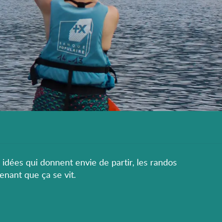
s idées qui donnent envie de partir, les randos
enant que ça se vit.