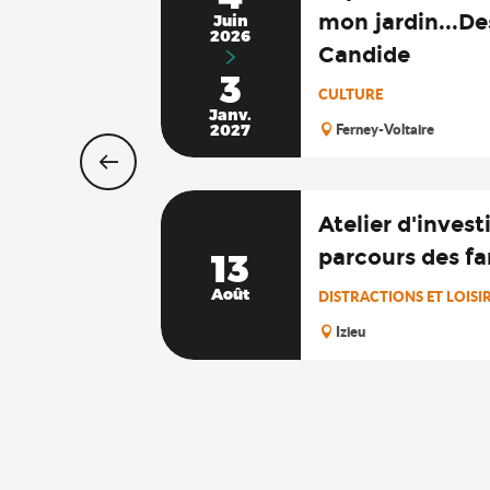
mon jardin...De
Juin
2026
Candide
3
CULTURE
Janv.
Ferney-Voltaire
2027
Atelier d'invest
parcours des fa
13
Août
DISTRACTIONS ET LOISI
Izieu