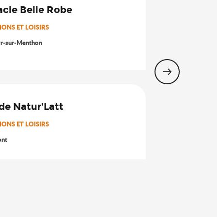
cle Belle Robe
8
Août
ONS ET LOISIRS
yr-sur-Menthon
26
 de Natur'Latt
Août
ONS ET LOISIRS
ont