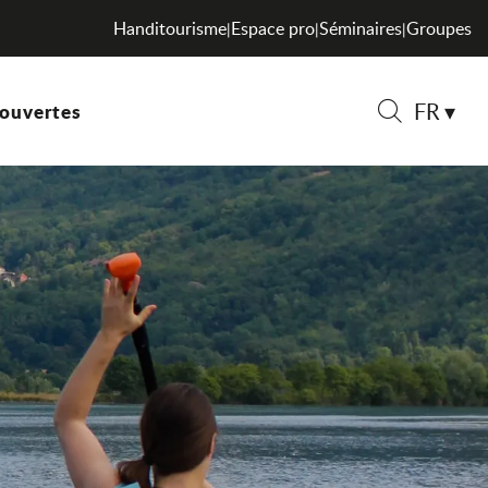
Handitourisme
Espace pro
Séminaires
Groupes
|
|
|
FR
ouvertes
Recherche