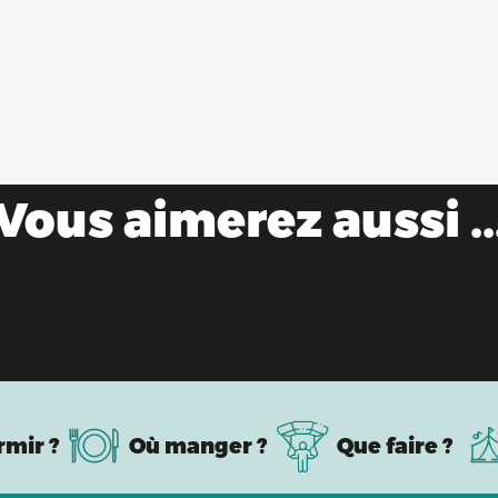
Vous aimerez aussi ..
Evénements gourmands & marchés
rmir ?
Où manger ?
Que faire ?