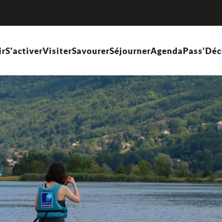
ir
S'activer
Visiter
Savourer
Séjourner
Agenda
Pass'Déc