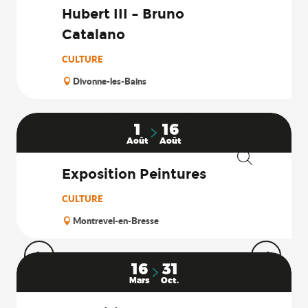
Hubert III – Bruno
Catalano
CULTURE
Divonne-les-Bains
1
16
Août
Août
Exposition Peintures
Recherche
CULTURE
Montrevel-en-Bresse
16
31
Mars
Oct.