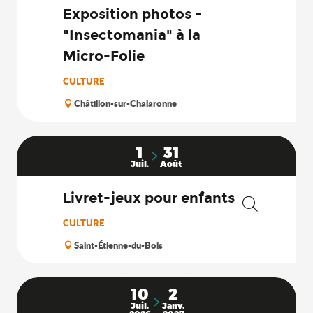
Exposition photos -
"Insectomania" à la
Micro-Folie
CULTURE
Châtillon-sur-Chalaronne
1
31
Juil.
Août
Livret-jeux pour enfants
Recherche
CULTURE
Saint-Étienne-du-Bois
10
2
Juil.
Janv.