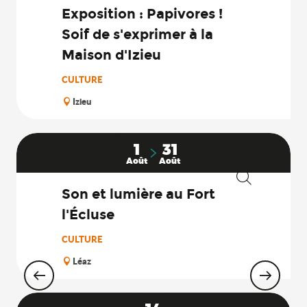
Exposition : Papivores !
Soif de s'exprimer à la
Maison d'Izieu
CULTURE
Izieu
1
31
Août
Août
Son et lumière au Fort
Recherche
l'Écluse
CULTURE
Léaz