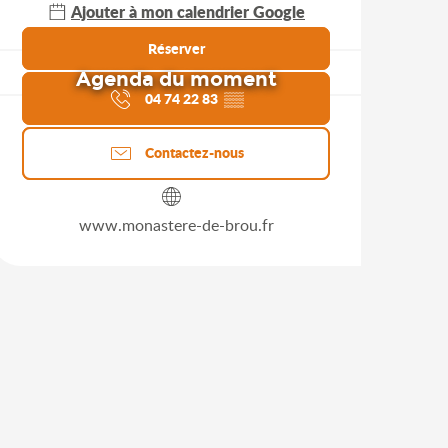
Ajouter à mon calendrier Google
Réserver
Agenda du moment
04 74 22 83
▒▒
Contactez-nous
www.monastere-de-brou.fr