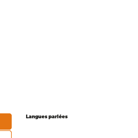
Langues parlées
Langues parlées