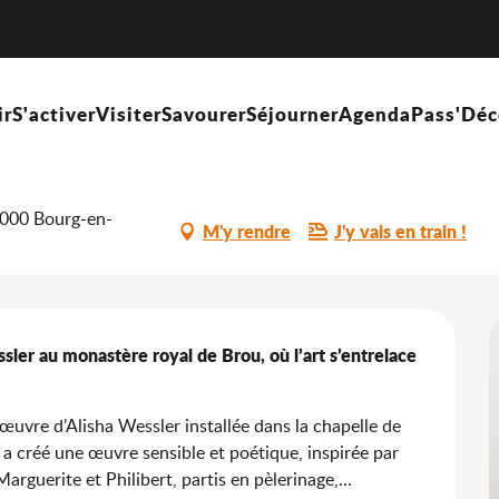
« Pour qui danse sous le jubé », d’Alisha Wessler
és
ir
S'activer
Visiter
Savourer
Séjourner
Agenda
Pass'Déc
jubé », d’Alisha Wessler
1000 Bourg-en-
M'y rendre
J'y vais en train !
ssler au monastère royal de Brou, où l’art s’entrelace 
œuvre d’Alisha Wessler installée dans la chapelle de 
a créé une œuvre sensible et poétique, inspirée par 
rguerite et Philibert, partis en pèlerinage,...