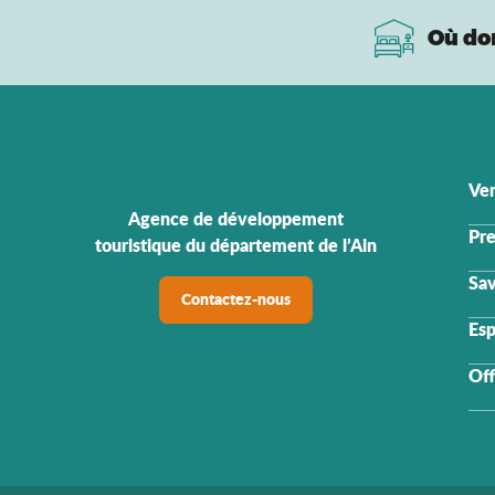
Où do
Ven
Agence de développement
Pre
touristique du département de l’Ain
Sav
Contactez-nous
Esp
Off