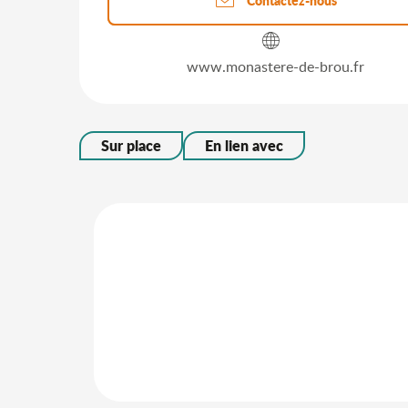
Contactez-nous
www.monastere-de-brou.fr
Sur place
En lien avec