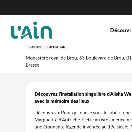
Aller
Accueil
Séjourner
Où sortir ?
Agenda & nouveaut
au
contenu
principal
1 janvier > 17 mai
Découvr
« Pour qui danse sous le 
CULTURE
EXPOSITION
Monastère royal de Brou, 63 Boulevard de Brou, 0
Bresse
Description
Découvrez l’installation singulière d'Alisha We
avec la mémoire des lieux
Découvrez « Pour qui danse sous le jubé », une 
Marguerite d’Autriche. Cette artiste américaine 
une étonnante légende inventée au 19e siècle. Ma