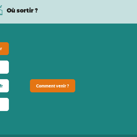
Où sortir ?
r
fr
Comment venir ?