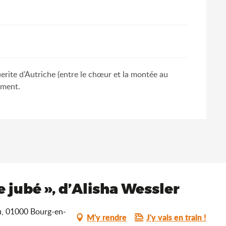
uerite d’Autriche (entre le chœur et la montée au
ument.
e jubé », d’Alisha Wessler
u, 01000 Bourg-en-
M'y rendre
J'y vais en train !