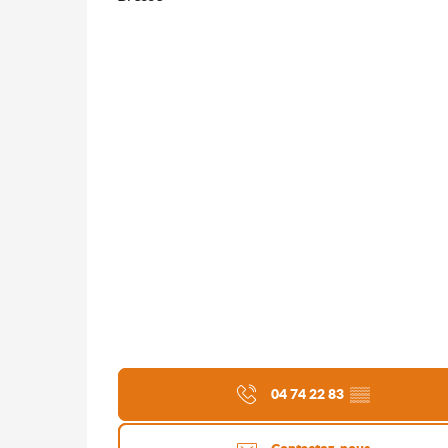
04 74 22 83
▒▒