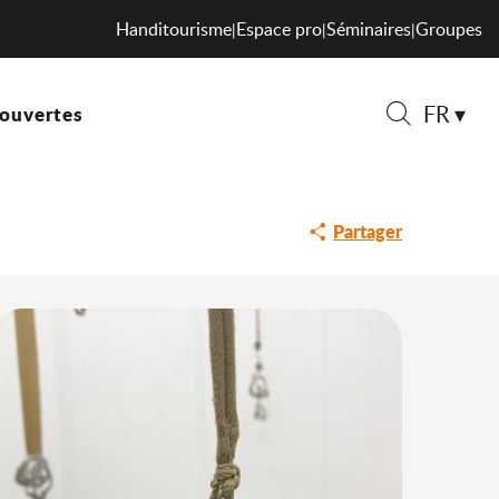
Handitourisme
Espace pro
Séminaires
Groupes
|
|
|
FR
ouvertes
Recherche
Partager