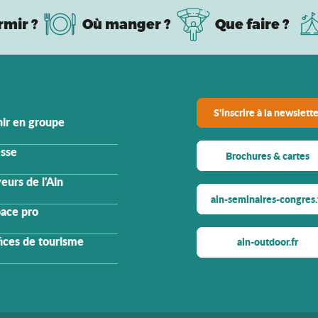
rmir ?
Où manger ?
Que faire ?
S'inscrire à la newslette
ir en groupe
sse
Brochures & cartes
eurs de l'Ain
ain-seminaires-congres.
ace pro
ices de tourisme
ain-outdoor.fr