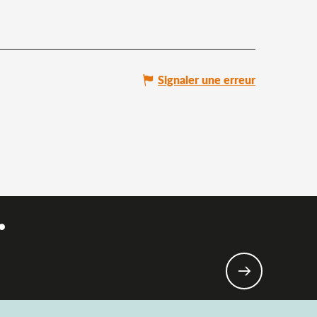
Signaler une erreur
.
fants !