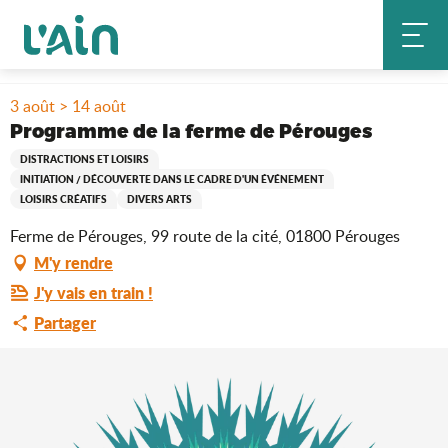
Aller
Accueil
Séjourner
Où sortir ?
au
Programme de la ferme de Pérouges
Agenda & nouveautés
contenu
principal
3 août > 14 août
Programme de la ferme de Pérouges
DISTRACTIONS ET LOISIRS
INITIATION / DÉCOUVERTE DANS LE CADRE D'UN ÉVÉNEMENT
LOISIRS CRÉATIFS
DIVERS ARTS
Ferme de Pérouges, 99 route de la cité, 01800 Pérouges
M'y rendre
J'y vais en train !
Partager