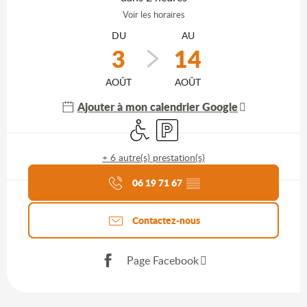
Voir les horaires
DU
AU
3
14
AOÛT
AOÛT
Ajouter à mon calendrier Google
Accès handicapés
Parking
+ 6 autre(s) prestation(s)
Agenda du moment
06 19 71 67
▒▒
Contactez-nous
Page Facebook