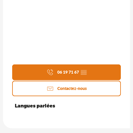
06 19 71 67
▒▒
Contactez-nous
Langues parlées
Langues parlées