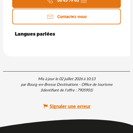
06 45 79 63
▒▒
Contactez-nous
Langues parlées
Langues parlées
Mis à jour le 02 juillet 2026 à 10:13
par Bourg-en-Bresse Destinations - Office de tourisme
(Identifiant de l'offre :
7905901
)
Signaler une erreur