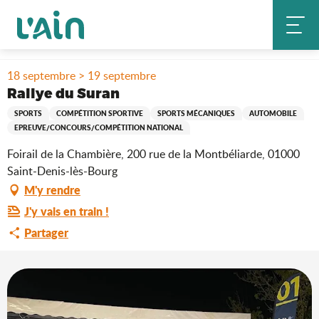
Aller
Accueil
Séjourner
Où sortir ?
au
Rallye du Suran
Agenda & nouveautés
contenu
principal
18 septembre > 19 septembre
Rallye du Suran
SPORTS
COMPÉTITION SPORTIVE
SPORTS MÉCANIQUES
AUTOMOBILE
EPREUVE/CONCOURS/COMPÉTITION NATIONAL
Foirail de la Chambière, 200 rue de la Montbéliarde, 01000
Saint-Denis-lès-Bourg
M'y rendre
J'y vais en train !
Partager