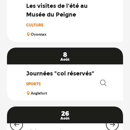
Les visites de l'été au
Musée du Peigne
CULTURE
Oyonnax
8
Août
Journées "col réservés"
SPORTS
Recherche
Anglefort
26
Août