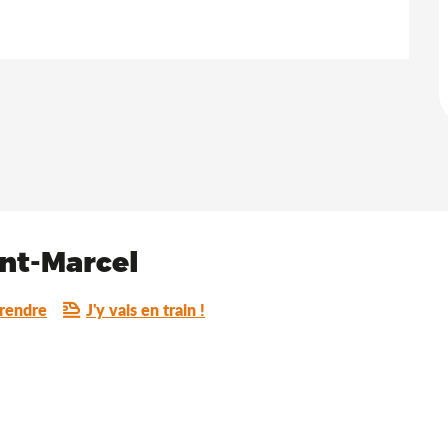
aint-Marcel
rendre
J'y vais en train !