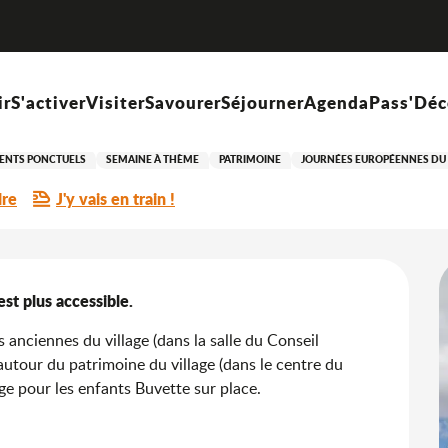
Visite de l'église de Saint-Marcel
és
ir
S'activer
Visiter
Savourer
Séjourner
Agenda
Pass'Déc
t-Marcel
MENTS PONCTUELS
SEMAINE À THÈME
PATRIMOINE
JOURNÉES EUROPÉENNES DU
dre
J'y vais en train !
'est plus accessible.
nciennes du village (dans la salle du Conseil 
autour du patrimoine du village (dans le centre du 
age pour les enfants Buvette sur place.