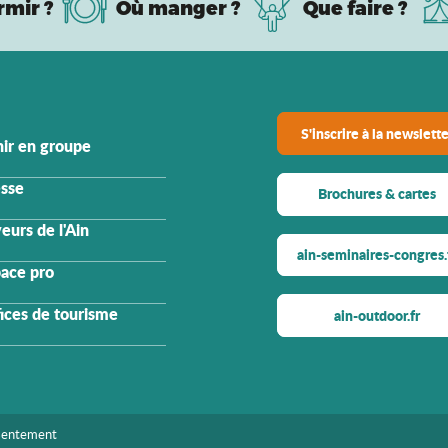
rmir ?
Où manger ?
Que faire ?
S'inscrire à la newslette
ir en groupe
sse
Brochures & cartes
eurs de l'Ain
ain-seminaires-congres.
ace pro
ices de tourisme
ain-outdoor.fr
sentement