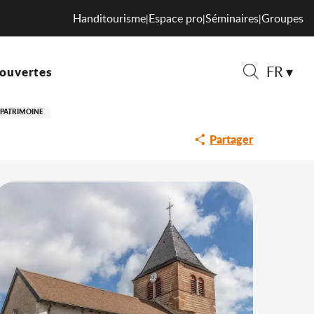
Handitourisme
Espace pro
Séminaires
Groupes
|
|
|
FR
ouvertes
Recherche
 PATRIMOINE
Partager