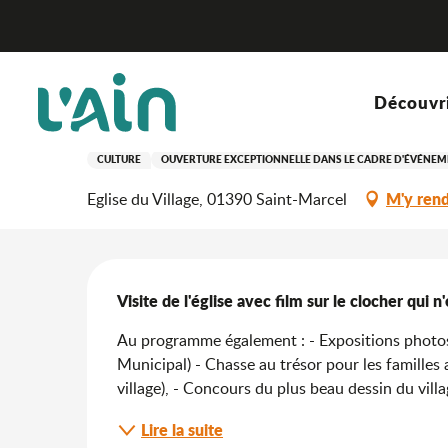
Aller
Accueil
Séjourner
Où sortir ?
Agenda & nouveaut
au
contenu
principal
Dimanche 20 septembre de 10:00 à 16:00
Découvr
Visite de l'église de Sain
CULTURE
OUVERTURE EXCEPTIONNELLE DANS LE CADRE D'ÉVÉNE
M'y ren
Eglise du Village, 01390 Saint-Marcel
Description
Visite de l'église avec film sur le clocher qui n
Au programme également : - Expositions photos a
Municipal) - Chasse au trésor pour les familles 
village), - Concours du plus beau dessin du vill
Lire la suite