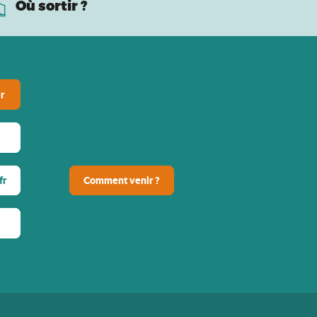
Où sortir ?
r
fr
Comment venir ?