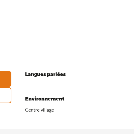
Langues parlées
Langues parlées
Environnement
Environnement
Centre village