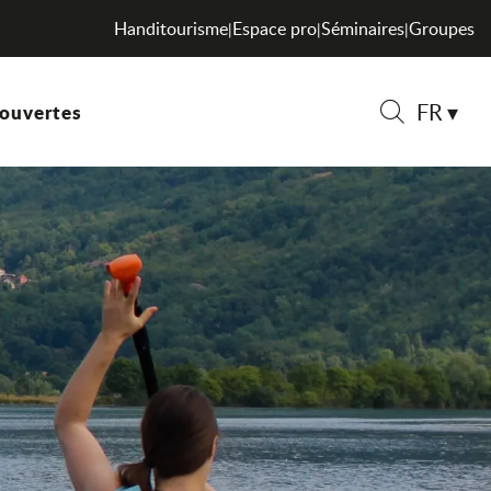
Handitourisme
Espace pro
Séminaires
Groupes
|
|
|
FR
ouvertes
Recherche