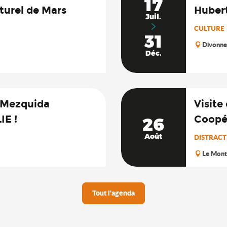
17
urel de Mars
Hubert
Juil.
CULTURE
31
Divonne
Déc.
 Mezquida
Visite
IE !
Coopép
26
Août
DISTRACTI
Le Monte
Tout l'agenda