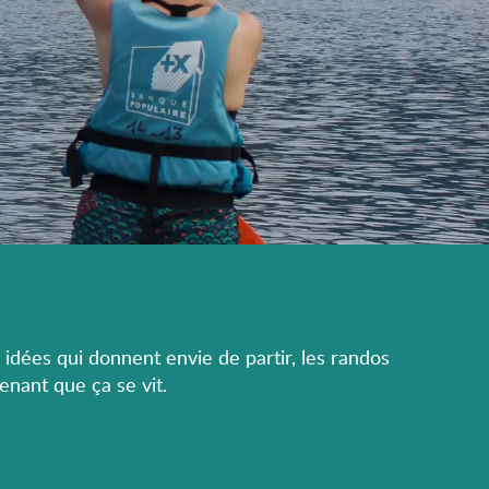
s idées qui donnent envie de partir, les randos
enant que ça se vit.