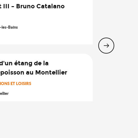
 III – Bruno Catalano
7
Nov.
-les-Bains
 d'un étang de la
7
oisson au Montellier
Août
ONS ET LOISIRS
llier