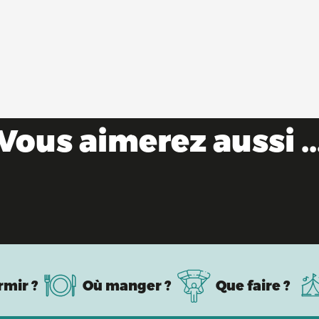
Vous aimerez aussi ..
Evénements sportifs
rmir ?
Où manger ?
Que faire ?