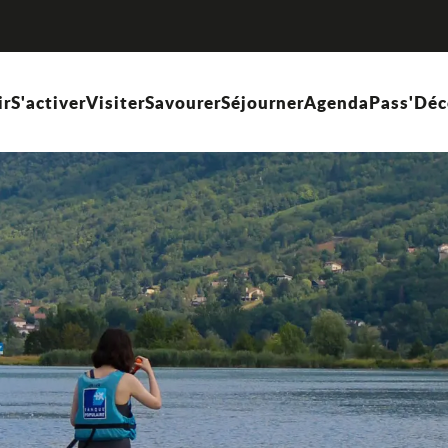
ir
S'activer
Visiter
Savourer
Séjourner
Agenda
Pass'Déc