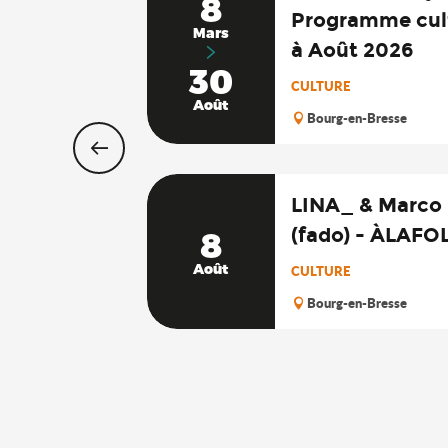
8
Programme cult
Mars
à Août 2026
30
CULTURE
Août
Bourg-en-Bresse
LINA_ & Marco
(fado) - ÀLAFOL
8
Août
CULTURE
Bourg-en-Bresse