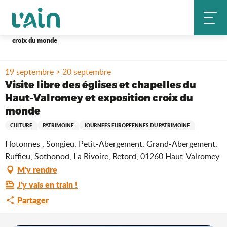
Aller
Accueil
Séjourner
Où sortir ?
au
Agenda & nouveautés
contenu
Visite libre des églises et chapelles du Haut-Valromey et exposition
croix du monde
principal
19 septembre > 20 septembre
Visite libre des églises et chapelles du
Haut-Valromey et exposition croix du
monde
CULTURE
PATRIMOINE
JOURNÉES EUROPÉENNES DU PATRIMOINE
Hotonnes , Songieu, Petit-Abergement, Grand-Abergement,
Ruffieu, Sothonod, La Rivoire, Retord, 01260 Haut-Valromey
M'y rendre
J'y vais en train !
Partager