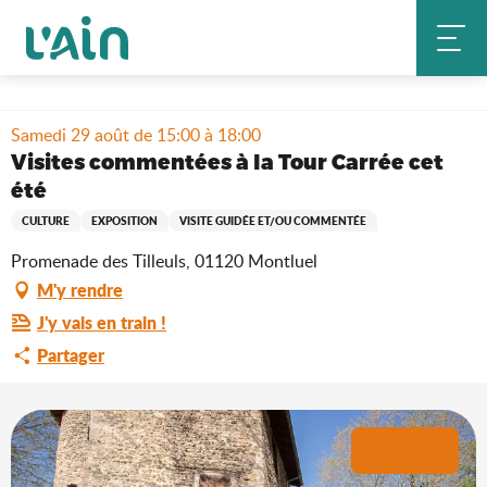
Aller
Accueil
Séjourner
Où sortir ?
au
Agenda & nouveautés
contenu
Visites commentées à la Tour Carrée cet été
principal
Samedi 29 août de 15:00 à 18:00
Visites commentées à la Tour Carrée cet
été
CULTURE
EXPOSITION
VISITE GUIDÉE ET/OU COMMENTÉE
Promenade des Tilleuls, 01120 Montluel
M'y rendre
J'y vais en train !
Partager
+1 photo