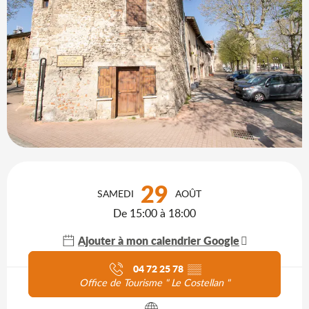
Ouverture et coordonnées
29
SAMEDI
AOÛT
De 15:00 à 18:00
Ajouter à mon calendrier Google
Agenda du moment
04 72 25 78
▒▒
Office de Tourisme " Le Costellan "