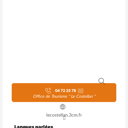
Recherche
04 72 25 78
▒▒
Office de Tourisme " Le Costellan "
lecostellan.3cm.fr
Langues parlées
Langues parlées