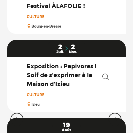
Festival ÀLAFOLIE !
CULTURE
Bourg-en-Bresse
2
2
Juil.
Nov.
Exposition : Papivores !
Soif de s'exprimer à la
Maison d'Izieu
Recherche
CULTURE
Izieu
19
Août