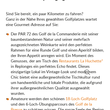
Sind Sie bereit, ein paar Kilometer zu fahren?
Ganz in der Nähe Ihres gewählten Golfplatzes wartet
eine Gourmet-Adresse auf Sie:
Der PAR 72 des Golf de la Commanderie mit seiner
baumbestandenen Natur und seiner mehrfach
ausgezeichneten Weinkarte wird den perfekten
Rahmen für eine Runde Golf und einen Aperitif bilden,
der Ihren Appetit anregen wird. Ein Moment des
Genusses, der am Tisch des
Restaurants La Huchette*
in Replonges ein perfektes Echo findet. Dieses
einzigartige Lokal im Vintage-Look und modernem
Chic bietet eine außergewöhnliche Tischkultur rund
Suche
um handwerkliche und lokale Produkte, die aufgrund
ihrer außergewöhnlichen Qualität ausgewählt
wurden.
Amateure werden den schönen
18-Loch-Golfplatz
und den 6-Loch-Übungsparcours des
Golf de la
Bresse
zu schätzen wissen. Die ganze Seele der Region