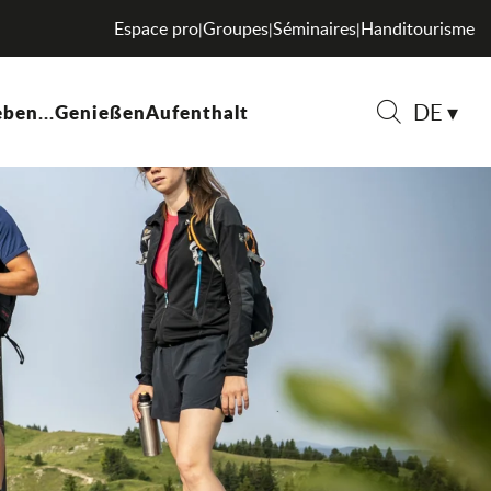
Espace pro
Groupes
Séminaires
Handitourisme
|
|
|
DE
ben...
Genießen
Aufenthalt
Suche