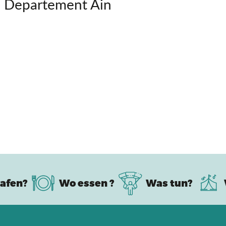
 Departement Ain
afen?
Wo essen ?
Was tun?