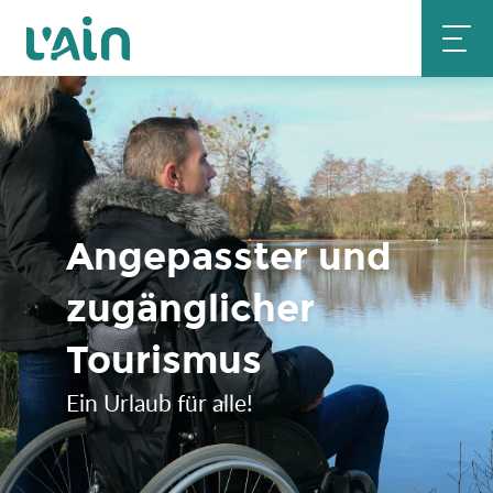
Aller
au
contenu
principal
Angepasster und
zugänglicher
Tourismus
Ein Urlaub für alle!