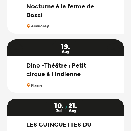
Nocturne à la ferme de
Bozzi
Ambronay
19.
Aug
Dino -Théâtre : Petit
cirque à l'Indienne
Plagne
10.
21.
Jul
Aug
LES GUINGUETTES DU