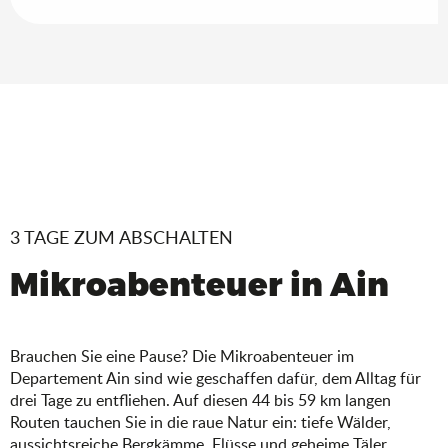
3 TAGE ZUM ABSCHALTEN
Mikroabenteuer in Ain
Brauchen Sie eine Pause? Die Mikroabenteuer im
Departement Ain sind wie geschaffen dafür, dem Alltag für
drei Tage zu entfliehen. Auf diesen 44 bis 59 km langen
Routen tauchen Sie in die raue Natur ein: tiefe Wälder,
Tour durch das Ain-Tal im Land des
aussichtsreiche Bergkämme, Flüsse und geheime Täler.