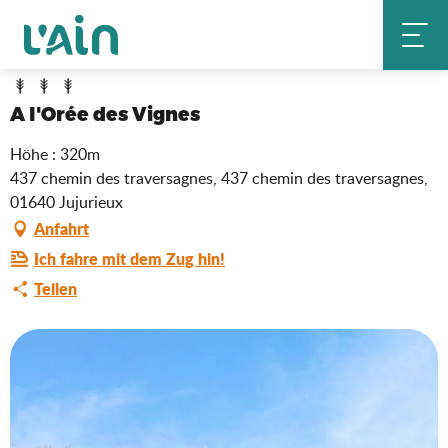
Aller
A l'Orée des Vignes
Startseite
au
contenu
principal
A l'Orée des Vignes
Höhe : 320m
437 chemin des traversagnes, 437 chemin des traversagnes,
01640 Jujurieux
Anfahrt
Ich fahre mit dem Zug hin!
Teilen