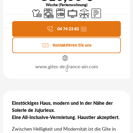
Woche (Ferienwohnung)
Bettwäsche und Laken
Waschmaschine
Geschirrspülmaschine
Fernsehen
Terrasse
Parkplatz
Aktuelle Agenda
04 74 23 82
▒▒
Kontaktieren Sie uns
www.gites-de-france-ain.com
Beschreibung
Einstöckiges Haus, modern und in der Nähe der 
Soierie de Jujurieux.

Eine All-Inclusive-Vermietung. Haustier akzeptiert.
Zwischen Helligkeit und Modernität ist die Gîte in 