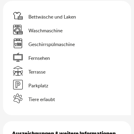
Bettwäsche und Laken
Waschmaschine
Geschirrspülmaschine
Fernsehen
Terrasse
Parkplatz
Tiere erlaubt
Leistungensmöglichkeiten
Auszeichnungen & weitere Informationen
Auszeichnungen & weitere Informationen