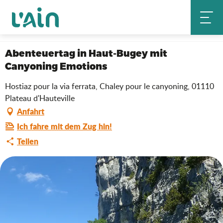
Aller
Startseite
au
Abenteuertag in Haut-Bugey mit Canyoning Emotions
contenu
principal
Abenteuertag in Haut-Bugey mit
Canyoning Emotions
Hostiaz pour la via ferrata, Chaley pour le canyoning, 01110
Plateau d'Hauteville
Anfahrt
Ich fahre mit dem Zug hin!
Teilen