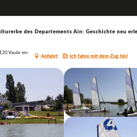
rand Parc Miribel Jonage
lturerbe des Departements Ain: Geschichte neu erle
9120 Vaulx-en-
Anfahrt
Ich fahre mit dem Zug hin!