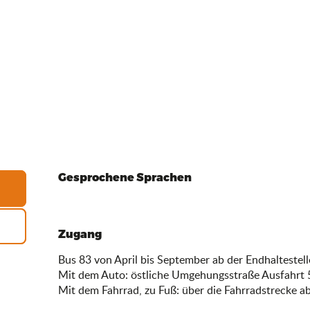
Gesprochene Sprachen
Gesprochene Sprachen
Zugang
Zugang
Bus 83 von April bis September ab der Endhaltestelle
Mit dem Auto: östliche Umgehungsstraße Ausfahrt 
Mit dem Fahrrad, zu Fuß: über die Fahrradstrecke ab