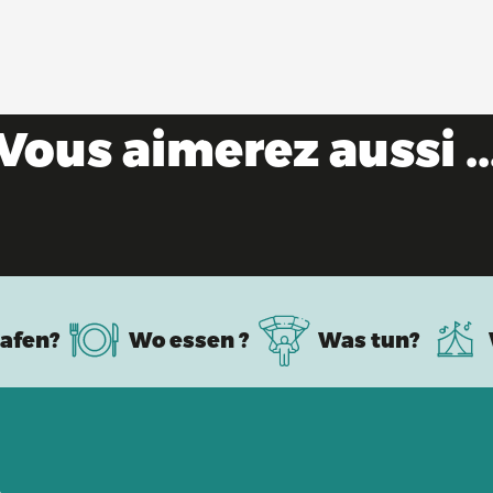
Vous aimerez aussi ..
Bresse-Bauernhöfe
afen?
Wo essen ?
Was tun?