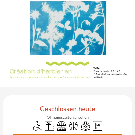
Öffnungszeiten & Kontaktdaten
Geschlossen heute
Öffnungszeiten ansehen
Zugang für Behinderte
Aufzug
Picknickplatz
Toiletten
Klimaanlage
Parkplatz
Aktuelle Agenda