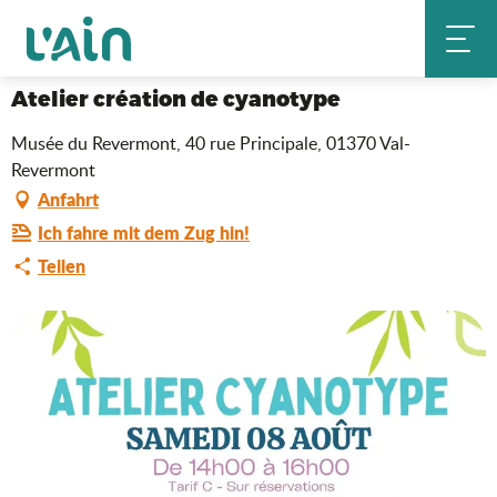
Aller
Atelier création de cyanotype
Startseite
au
contenu
principal
Atelier création de cyanotype
Musée du Revermont, 40 rue Principale, 01370 Val-
Revermont
Anfahrt
Ich fahre mit dem Zug hin!
Teilen