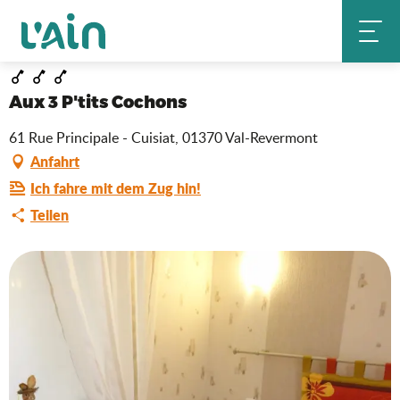
Aller
Aux 3 P'tits Cochons
Startseite
au
contenu
principal
Aux 3 P'tits Cochons
61 Rue Principale - Cuisiat, 01370 Val-Revermont
Anfahrt
Ich fahre mit dem Zug hin!
Teilen