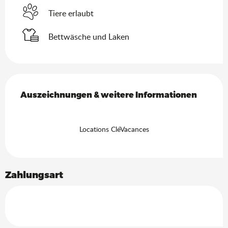
Tiere erlaubt
Bettwäsche und Laken
Leistungensmöglichkeiten
Auszeichnungen & weitere Informationen
Auszeichnungen & weitere Informationen
Locations CléVacances
Zahlungsart