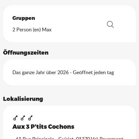
Gruppen
Gruppen
2 Person (en) Max
Suche
Öffnungszeiten
Das ganze Jahr über 2026 - Geöffnet jeden tag
Lokalisierung
Aux 3 P'tits Cochons
61 Rue Principale - Cuisiat, 01370 Val-Revermont