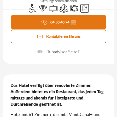
Öffnungszeiten ansehen
Zugang für Behinderte
Wi-Fi
Fernsehen
Klimaanlage
Restaurant
Parkplatz
Aktuelle Agenda
04 50 40 74
▒▒
Kontaktieren Sie uns
Tripadvisor Seite
Beschreibung
Das Hotel verfügt über renovierte Zimmer. 
Außerdem bietet es ein Restaurant, das jeden Tag 
mittags und abends für Hotelgäste und 
Durchreisende geöffnet ist.
Hotel mit 61 Zimmern, die mit TV mit Canal+ und 