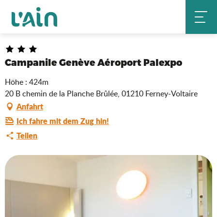
Aller
Campanile Genève Aéroport Palexpo
Startseite
au
contenu
principal
Campanile Genève Aéroport Palexpo
Höhe : 424m
20 B chemin de la Planche Brûlée, 01210 Ferney-Voltaire
Anfahrt
Ich fahre mit dem Zug hin!
Teilen