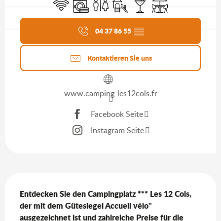
Wi-Fi
Waschmaschine
Toiletten
Spiele für Kinder / Spielplatz
Bar / Getränkestand
Terrasse
Aktuelle Agenda
04 37 86 55
▒▒
Kontaktieren Sie uns
www.camping-les12cols.fr
Facebook Seite
Instagram Seite
Beschreibung
Entdecken Sie den Campingplatz *** Les 12 Cols, 
der mit dem Gütesiegel Accueil vélo" 
ausgezeichnet ist und zahlreiche Preise für die 