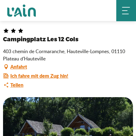
Aller
Campingplatz Les 12 Cols
Startseite
au
contenu
principal
Ain Tourisme Durable
Campingplatz Les 12 Cols
403 chemin de Cormaranche, Hauteville-Lompnes, 01110
Plateau d'Hauteville
Anfahrt
Ich fahre mit dem Zug hin!
Teilen