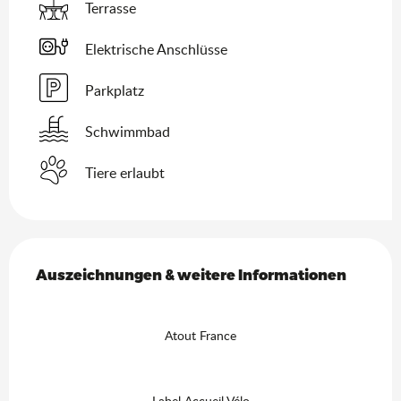
Terrasse
Elektrische Anschlüsse
Parkplatz
Schwimmbad
Tiere erlaubt
Leistungensmöglichkeiten
Auszeichnungen & weitere Informationen
Auszeichnungen & weitere Informationen
Atout France
Label Accueil Vélo