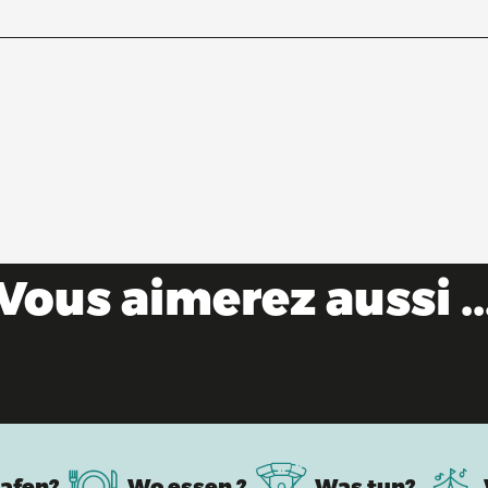
Vous aimerez aussi ..
Wasserfreizeit
afen?
Wo essen ?
Was tun?