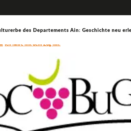
lturerbe des Departements Ain: Geschichte neu erle
Ich fahre mit dem Zug hin!