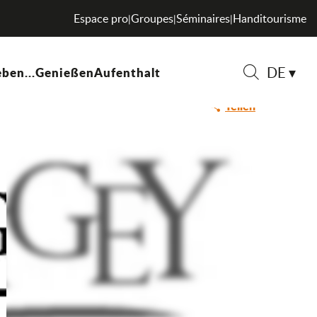
Espace pro
Groupes
Séminaires
Handitourisme
|
|
|
DE
ben...
Genießen
Aufenthalt
Suche
Teilen