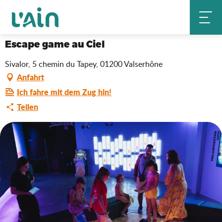
Aller
Escape game au Ciel
Startseite
au
contenu
principal
Escape game au Ciel
Sivalor, 5 chemin du Tapey, 01200 Valserhône
Anfahrt
Ich fahre mit dem Zug hin!
Teilen