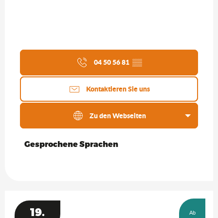
04 50 56 81
▒▒
Kontaktieren Sie uns
Zu den Webseiten
Gesprochene Sprachen
Gesprochene Sprachen
19.
Ab