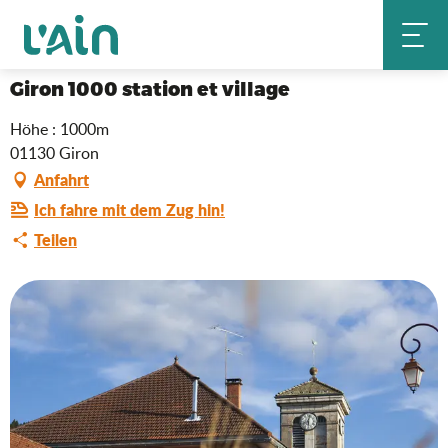
Aller
Giron 1000 station et village
Startseite
au
contenu
principal
Giron 1000 station et village
Höhe : 1000m
01130 Giron
Anfahrt
Ich fahre mit dem Zug hin!
Teilen