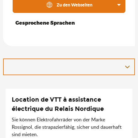
Zu den Webseiten
Gesprochene Sprachen
Gesprochene Sprachen
Location de VTT à assistance
électrique du Relais Nordique
Sie können Elektrofahrräder von der Marke
Rossignol, die strapazierfähig, sicher und dauerhaft
sind mieten.