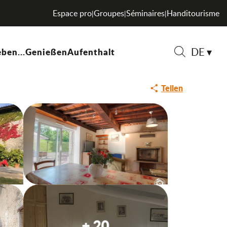
Espace pro
Groupes
Séminaires
Handitourisme
|
|
|
DE
ben...
Genießen
Aufenthalt
Suche
Teilen
+ 20