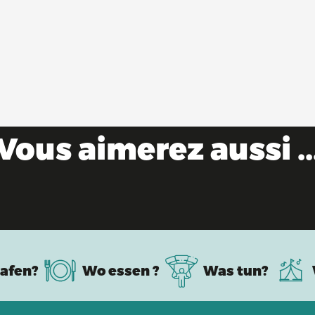
Vous aimerez aussi ..
Industrielles Erbe & Know-how
afen?
Wo essen ?
Was tun?